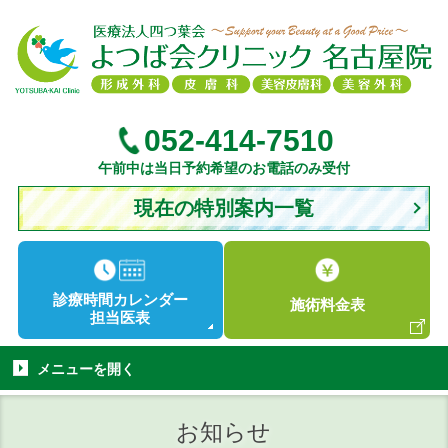
052-414-7510
午前中は当日予約希望のお電話のみ受付
現在の特別案内一覧
診療時間
カレンダー
施術
料金表
担当医表
メニューを
開く
お知らせ