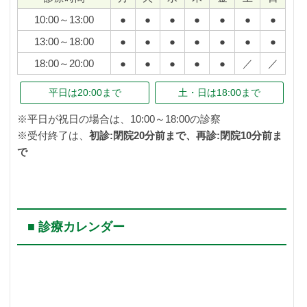
10:00～13:00
●
●
●
●
●
●
●
13:00～18:00
●
●
●
●
●
●
●
18:00～20:00
●
●
●
●
●
／
／
平日は
20:00まで
土・日は
18:00まで
※平日が祝日の場合は、10:00～18:00の診察
※受付終了は、
初診:閉院20分前まで、再診:閉院10分前ま
で
■ 診療カレンダー