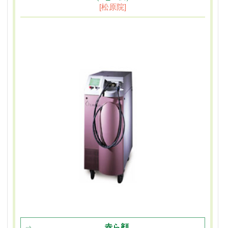
[松原院]
赤ら顔