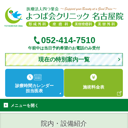
052-414-7510
午前中は当日予約希望のお電話のみ受付
現在の特別案内一覧
診療時間
カレンダー
施術
料金表
担当医表
メニューを
開く
院内・設備紹介