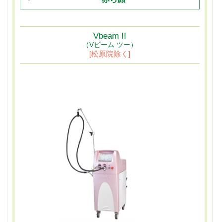
Vbeam II
（Vビーム ツー）
[松原院除く]