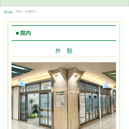
ホーム
»
院内・設備紹介
■ 院内
外 観