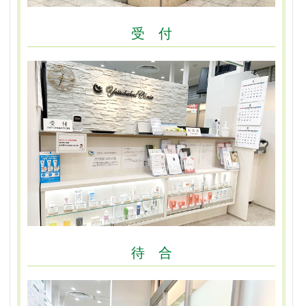
受 付
待 合