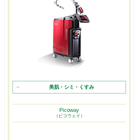
美肌・シミ・くすみ
Picoway
（ピコウェイ）