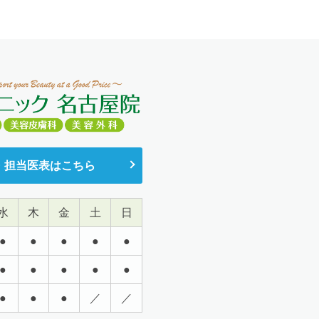
・担当医表はこちら
水
木
金
土
日
●
●
●
●
●
●
●
●
●
●
●
●
●
／
／