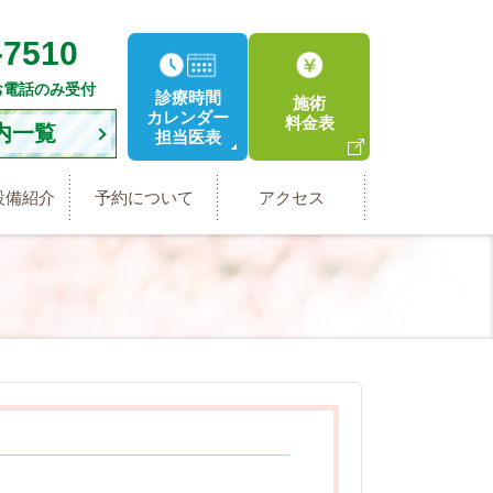
-7510
お電話のみ受付
診療時間
施術
カレンダー
料金表
内一覧
担当医表
設備紹介
予約について
アクセス