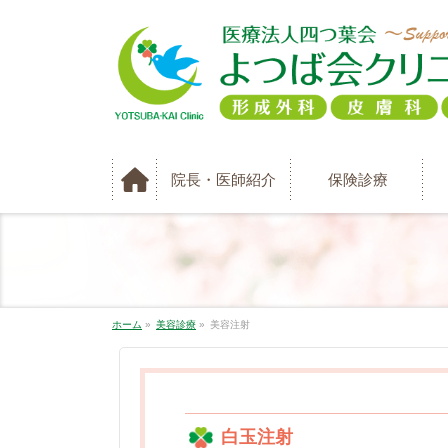
院長・医師紹介
保険診療
ホーム
»
美容診療
»
美容注射
白玉注射