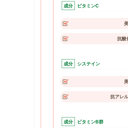
成分
ビタミンC
抗酸
成分
システイン
抗アレ
成分
ビタミンB群