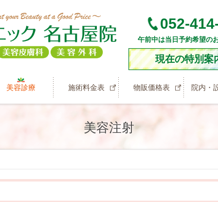
052-414
午前中は当日予約希望の
現在の特別案
美容診療
施術料金表
物販価格表
院内・
美容注射