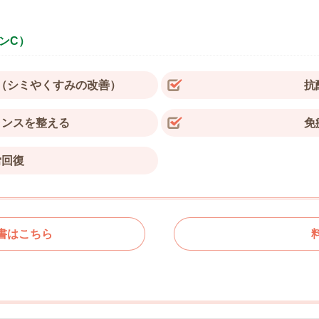
ンC）
（シミやくすみの改善）
抗
ランスを整える
免
労回復
書はこちら