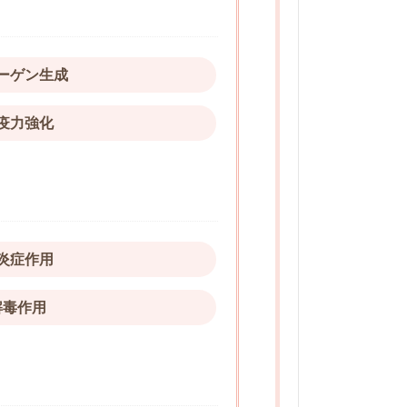
ーゲン生成
疫力強化
炎症作用
解毒作用