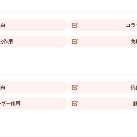
美白
コラ
化作用
免
美白
抗
ルギー作用