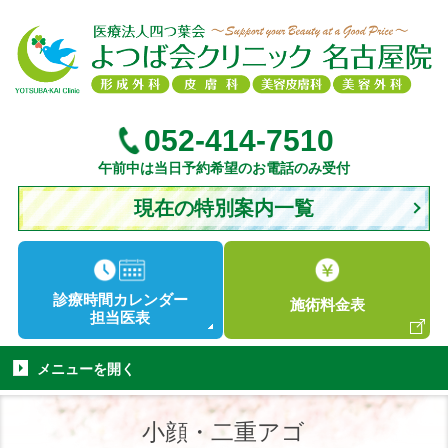
052-414-7510
午前中は当日予約希望のお電話のみ受付
現在の特別案内一覧
診療時間
カレンダー
施術
料金表
担当医表
メニューを
開く
小顔・二重アゴ