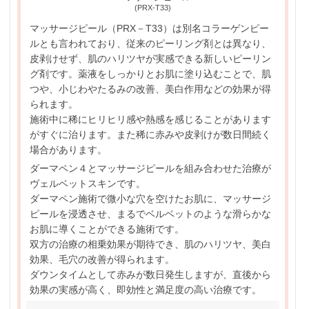
(PRX-T33)
マッサージピール（PRX－T33）は別名コラーゲンピー
ルとも言われており、従来のピーリング剤とは異なり、
皮剥けせず、肌のハリツヤが実感できる新しいピーリン
グ剤です。薬液をしっかりとお肌に塗り込むことで、肌
つや、小じわやたるみの改善、美白作用などの効果が得
られます。
施術中に稀にヒリヒリ感や熱感を感じることがあります
がすぐに治ります。また稀に赤みや皮剥けが数日間続く
場合があります。
ダーマペン４とマッサージピールを組み合わせた治療が
ヴェルベットスキンです。
ダーマペン施術で微小な穴を空けたお肌に、マッサージ
ピールを浸透させ、まるでベルベットのような滑らかな
お肌に導くことができる施術です。
双方の治療の相乗効果が期待でき、肌のハリツヤ、美白
効果、毛穴の改善が得られます。
ダウンタイムとして赤みが数日発生しますが、直後から
効果の実感が高く、即効性と満足度の高い治療です。