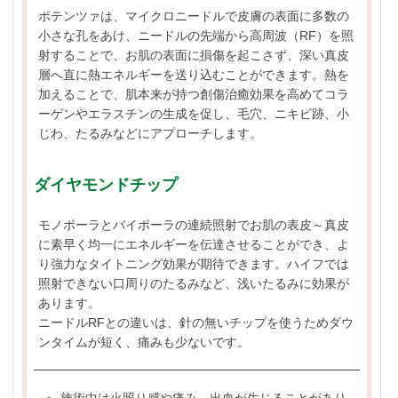
ポテンツァは、マイクロニードルで皮膚の表面に多数の
小さな孔をあけ、ニードルの先端から高周波（RF）を照
射することで、お肌の表面に損傷を起こさず、深い真皮
層へ直に熱エネルギーを送り込むことができます。熱を
加えることで、肌本来が持つ創傷治癒効果を高めてコラ
ーゲンやエラスチンの生成を促し、毛穴、ニキビ跡、小
じわ、たるみなどにアプローチします。
ダイヤモンドチップ
モノポーラとバイポーラの連続照射でお肌の表皮～真皮
に素早く均一にエネルギーを伝達させることができ、よ
り強力なタイトニング効果が期待できます。ハイフでは
照射できない口周りのたるみなど、浅いたるみに効果が
あります。
ニードルRFとの違いは、針の無いチップを使うためダウ
ンタイムが短く、痛みも少ないです。
施術中は火照り感や痛み、出血が生じることがあり