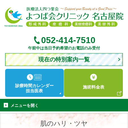
052-414-7510
午前中は当日予約希望のお電話のみ受付
現在の特別案内一覧
診療時間
カレンダー
施術
料金表
担当医表
メニューを
開く
肌のハリ・ツヤ