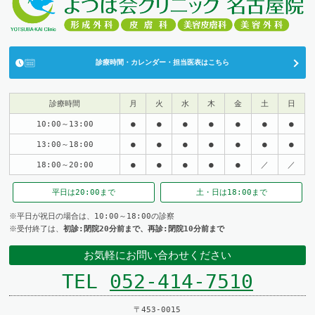
診療時間・カレンダー・担当医表はこちら
診療時間
月
火
水
木
金
土
日
10:00～13:00
●
●
●
●
●
●
●
13:00～18:00
●
●
●
●
●
●
●
18:00～20:00
●
●
●
●
●
／
／
平日は
20:00まで
土・日は
18:00まで
※平日が祝日の場合は、10:00～18:00の診察
※受付終了は、
初診:閉院20分前まで、再診:閉院10分前まで
お気軽にお問い合わせください
TEL
052-414-7510
〒453-0015