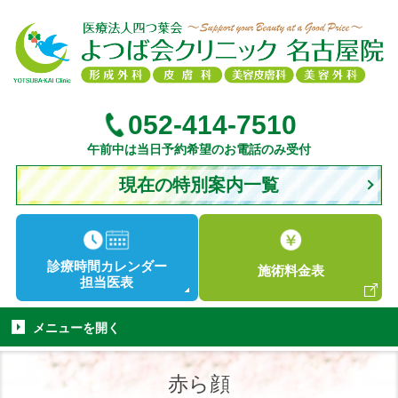
052-414-7510
午前中は当日予約希望のお電話のみ受付
現在の特別案内一覧
診療時間
カレンダー
施術
料金表
担当医表
メニューを
開く
赤ら顔