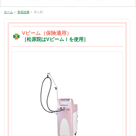
ホーム
»
美容診療
»
赤ら顔
Vビーム（保険適用）
［松原院はVビームⅠを使用］