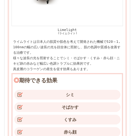
Limelight
(ライムライト)
ライムライトは日本人の肌質や肌色を考えて開発された機械で520～1,
100nmの幅の広い波長の光を顔全体に照射し、肌の色調や質感を改善す
る治療です。
様々な波長の光を照射することでシミ・そばかす・くすみ・赤ら顔・ニ
キビ跡の赤みなど幅広い色調トラブルに効果的です。
真皮層のコラーゲンの産生を促す効果もあります。
◎
期待できる効果
シミ
そばかす
くすみ
赤ら顔